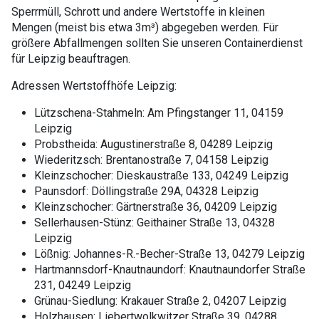
Sperrmüll, Schrott und andere Wertstoffe in kleinen
Mengen (meist bis etwa 3m³) abgegeben werden. Für
größere Abfallmengen sollten Sie unseren Containerdienst
für Leipzig beauftragen.
Adressen Wertstoffhöfe Leipzig:
Lützschena-Stahmeln: Am Pfingstanger 11, 04159
Leipzig
Probstheida: Augustinerstraße 8, 04289 Leipzig
Wiederitzsch: Brentanostraße 7, 04158 Leipzig
Kleinzschocher: Dieskaustraße 133, 04249 Leipzig
Paunsdorf: Döllingstraße 29A, 04328 Leipzig
Kleinzschocher: Gärtnerstraße 36, 04209 Leipzig
Sellerhausen-Stünz: Geithainer Straße 13, 04328
Leipzig
Lößnig: Johannes-R.-Becher-Straße 13, 04279 Leipzig
Hartmannsdorf-Knautnaundorf: Knautnaundorfer Straße
231, 04249 Leipzig
Grünau-Siedlung: Krakauer Straße 2, 04207 Leipzig
Holzhausen: Liebertwolkwitzer Straße 39, 04288