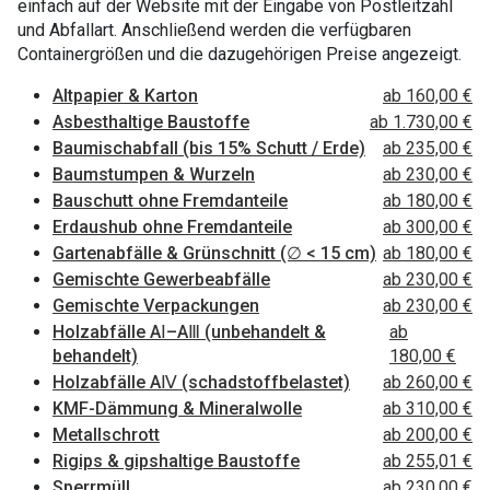
einfach auf der Website mit der Eingabe von Postleitzahl
und Abfallart. Anschließend werden die verfügbaren
Containergrößen und die dazugehörigen Preise angezeigt.
Altpapier & Karton
ab 160,00 €
Asbesthaltige Baustoffe
ab 1.730,00 €
Baumischabfall (bis 15% Schutt / Erde)
ab 235,00 €
Baumstumpen & Wurzeln
ab 230,00 €
Bauschutt ohne Fremdanteile
ab 180,00 €
Erdaushub ohne Fremdanteile
ab 300,00 €
Gartenabfälle & Grünschnitt (∅ < 15 cm)
ab 180,00 €
Gemischte Gewerbeabfälle
ab 230,00 €
Gemischte Verpackungen
ab 230,00 €
Holzabfälle AⅠ–AⅢ (unbehandelt &
ab
behandelt)
180,00 €
Holzabfälle AⅣ (schadstoffbelastet)
ab 260,00 €
KMF-Dämmung & Mineralwolle
ab 310,00 €
Metallschrott
ab 200,00 €
Rigips & gipshaltige Baustoffe
ab 255,01 €
Sperrmüll
ab 230,00 €