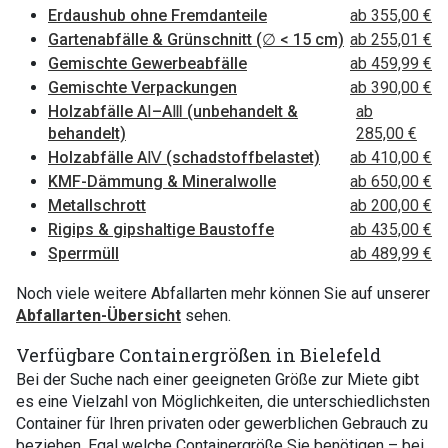
Erdaushub ohne Fremdanteile
ab 355,00 €
Gartenabfälle & Grünschnitt (∅ < 15 cm)
ab 255,01 €
Gemischte Gewerbeabfälle
ab 459,99 €
Gemischte Verpackungen
ab 390,00 €
Holzabfälle AⅠ–AⅢ (unbehandelt &
ab
behandelt)
285,00 €
Holzabfälle AⅣ (schadstoffbelastet)
ab 410,00 €
KMF-Dämmung & Mineralwolle
ab 650,00 €
Metallschrott
ab 200,00 €
Rigips & gipshaltige Baustoffe
ab 435,00 €
Sperrmüll
ab 489,99 €
Noch viele weitere Abfallarten mehr können Sie auf unserer
Abfallarten-Übersicht
sehen.
Verfügbare Containergrößen in Bielefeld
Bei der Suche nach einer geeigneten Größe zur Miete gibt
es eine Vielzahl von Möglichkeiten, die unterschiedlichsten
Container für Ihren privaten oder gewerblichen Gebrauch zu
beziehen. Egal welche Containergröße Sie benötigen – bei