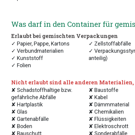
Was darf in den Container für gem
Erlaubt bei gemischten Verpackungen
✓ Papier, Pappe, Kartons
✓ Zellstoffabfälle
✓ Verbundmaterialien
✓ Verpackungsstyr
✓ Kunststoff
anteilig)
✓ Folien
Nicht erlaubt sind alle anderen Materialien, v
✘ Schadstoffhaltige bzw.
✘ Baustoffe
gefährliche Abfälle
✘ Kabel
✘ Hartplastik
✘ Dämmmaterial
✘ Glas
✘ Chemikalien
✘ Gartenabfälle
✘ Flüssigkeiten
✘ Boden
✘ Elektroschrott
✘ Bauschutt
✘ Sonderabfälle