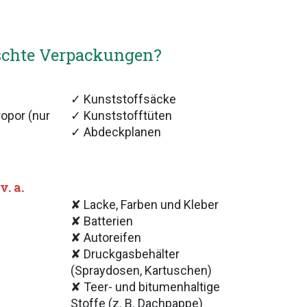
ischte Verpackungen?
✓ Kunststoffsäcke
opor (nur
✓ Kunststofftüten
✓ Abdeckplanen
. a.
✘ Lacke, Farben und Kleber
✘ Batterien
✘ Autoreifen
✘ Druckgasbehälter
(Spraydosen, Kartuschen)
✘ Teer- und bitumenhaltige
Stoffe (z. B. Dachpappe)