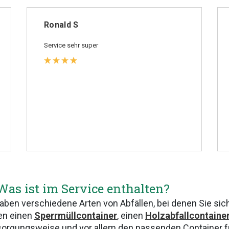
Ronald S
Service sehr super
as ist im Service enthalten?
aben verschiedene Arten von Abfällen, bei denen Sie sich 
en einen
Sperrmüllcontainer
, einen
Holzabfallcontaine
sorgungsweise und vor allem den passenden Container für 