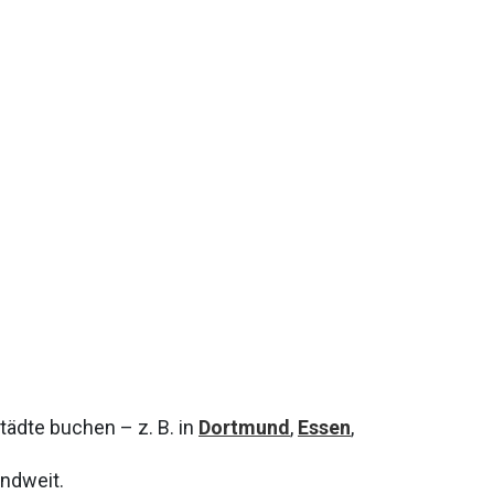
ädte buchen – z. B. in
Dortmund
,
Essen
,
ndweit.