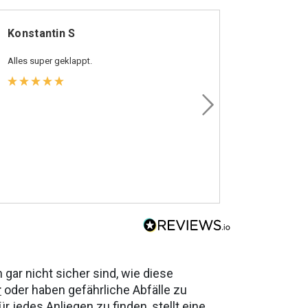
Konstantin S
Claudia
Alles super geklappt.
Schnell, un
preisgünst
gar nicht sicher sind, wie diese
r
oder haben gefährliche Abfälle zu
jedes Anliegen zu finden, stellt eine