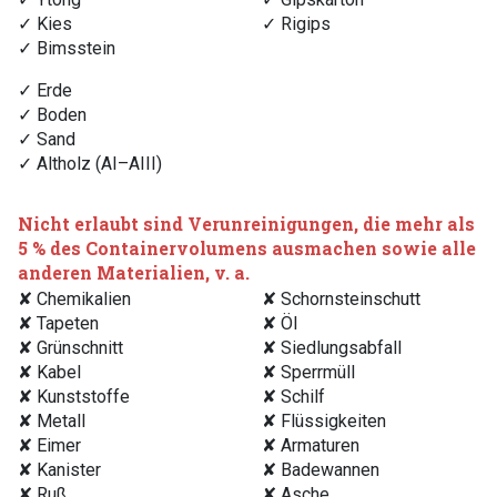
✓ Kies
✓ Rigips
✓ Bimsstein
✓ Erde
✓ Boden
✓ Sand
✓ Altholz (AI–AIII)
Nicht erlaubt sind Verunreinigungen, die mehr als
5 % des Containervolumens ausmachen sowie alle
anderen Materialien, v. a.
✘ Chemikalien
✘ Schornsteinschutt
✘ Tapeten
✘ Öl
✘ Grünschnitt
✘ Siedlungsabfall
✘ Kabel
✘ Sperrmüll
✘ Kunststoffe
✘ Schilf
✘ Metall
✘ Flüssigkeiten
✘ Eimer
✘ Armaturen
✘ Kanister
✘ Badewannen
✘ Ruß
✘ Asche