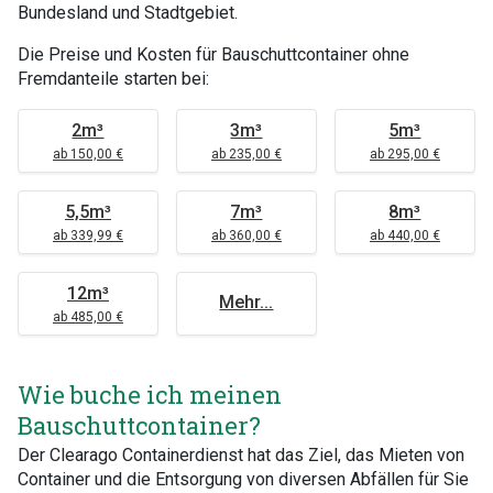
Bundesland und Stadtgebiet.
Die Preise und Kosten für Bauschuttcontainer ohne
Fremdanteile starten bei:
2m³
3m³
5m³
ab 150,00 €
ab 235,00 €
ab 295,00 €
5,5m³
7m³
8m³
ab 339,99 €
ab 360,00 €
ab 440,00 €
12m³
Mehr...
ab 485,00 €
Wie buche ich meinen
Bauschuttcontainer?
Der Clearago Containerdienst hat das Ziel, das Mieten von
Container und die Entsorgung von diversen Abfällen für Sie